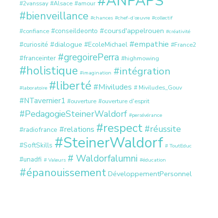
#ANPAPS
#2vanssay
#Alsace
#amour
#bienveillance
#chances
#chef-d’œuvre
#collectif
#coursd'appelrouen
#conseildeonto
#confiance
#créativité
#empathie
#dialogue
#curiosité
#EcoleMichael
#France2
#gregoirePerra
#franceinter
#highmowing
#holistique
#intégration
#imagination
#liberté
#Miviludes
# Miviludes_Gouv
#laboratoire
#NTavernier1
#ouverture
#ouverture d'esprit
#PedagogieSteinerWaldorf
#persévérance
#respect
#réussite
#relations
#radiofrance
#SteinerWaldorf
#SoftSkills
# ToutEduc
# Waldorfalumni
#unadfi
# Valeurs
#éducation
#épanouissement
DéveloppementPersonnel