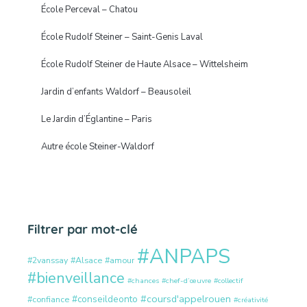
École Perceval – Chatou
École Rudolf Steiner – Saint-Genis Laval
École Rudolf Steiner de Haute Alsace – Wittelsheim
Jardin d’enfants Waldorf – Beausoleil
Le Jardin d’Églantine – Paris
Autre école Steiner-Waldorf
Filtrer par mot-clé
#ANPAPS
#2vanssay
#Alsace
#amour
#bienveillance
#chances
#chef-d’œuvre
#collectif
#coursd'appelrouen
#conseildeonto
#confiance
#créativité