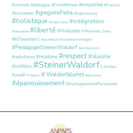
#empathie
#dialogue
#curiosité
#EcoleMichael
#France2
#gregoirePerra
#franceinter
#highmowing
#holistique
#intégration
#imagination
#liberté
#Miviludes
# Miviludes_Gouv
#laboratoire
#NTavernier1
#ouverture
#ouverture d'esprit
#PedagogieSteinerWaldorf
#persévérance
#respect
#réussite
#relations
#radiofrance
#SteinerWaldorf
#SoftSkills
# ToutEduc
# Waldorfalumni
#unadfi
# Valeurs
#éducation
#épanouissement
DéveloppementPersonnel