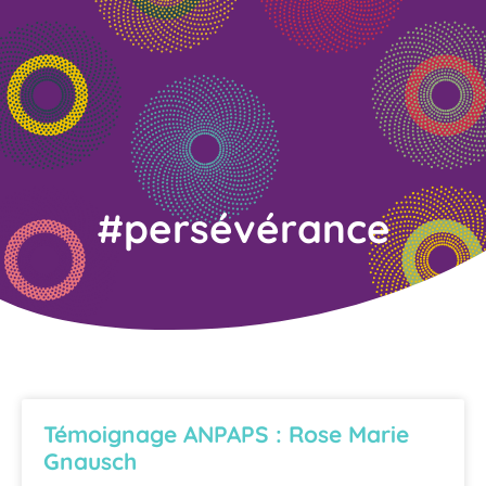
#persévérance
Témoignage ANPAPS : Rose Marie
Gnausch