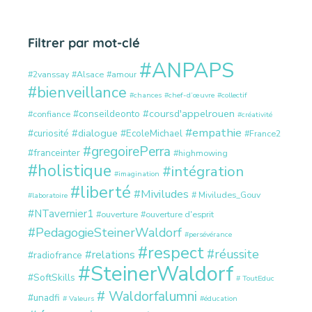
Filtrer par mot-clé
#ANPAPS
#2vanssay
#Alsace
#amour
#bienveillance
#chances
#chef-d’œuvre
#collectif
#coursd'appelrouen
#conseildeonto
#confiance
#créativité
#empathie
#dialogue
#curiosité
#EcoleMichael
#France2
#gregoirePerra
#franceinter
#highmowing
#holistique
#intégration
#imagination
#liberté
#Miviludes
# Miviludes_Gouv
#laboratoire
#NTavernier1
#ouverture
#ouverture d'esprit
#PedagogieSteinerWaldorf
#persévérance
#respect
#réussite
#relations
#radiofrance
#SteinerWaldorf
#SoftSkills
# ToutEduc
# Waldorfalumni
#unadfi
# Valeurs
#éducation