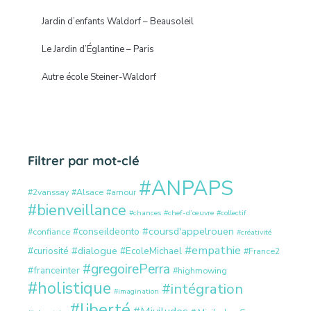
Jardin d’enfants Waldorf – Beausoleil
Le Jardin d’Églantine – Paris
Autre école Steiner-Waldorf
Filtrer par mot-clé
#ANPAPS
#2vanssay
#Alsace
#amour
#bienveillance
#chances
#chef-d’œuvre
#collectif
#coursd'appelrouen
#conseildeonto
#confiance
#créativité
#empathie
#dialogue
#curiosité
#EcoleMichael
#France2
#gregoirePerra
#franceinter
#highmowing
#holistique
#intégration
#imagination
#liberté