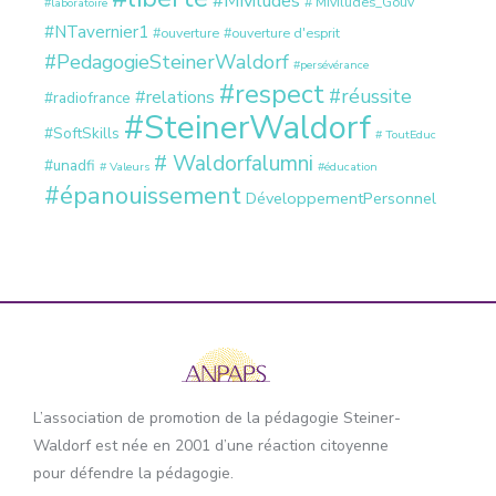
#Miviludes
# Miviludes_Gouv
#laboratoire
#NTavernier1
#ouverture
#ouverture d'esprit
#PedagogieSteinerWaldorf
#persévérance
#respect
#réussite
#relations
#radiofrance
#SteinerWaldorf
#SoftSkills
# ToutEduc
# Waldorfalumni
#unadfi
# Valeurs
#éducation
#épanouissement
DéveloppementPersonnel
L’association de promotion de la pédagogie Steiner-
Waldorf est née en 2001 d’une réaction citoyenne
pour défendre la pédagogie.