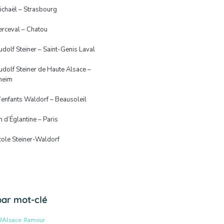
ichaël – Strasbourg
erceval – Chatou
udolf Steiner – Saint-Genis Laval
udolf Steiner de Haute Alsace –
heim
d’enfants Waldorf – Beausoleil
n d’Églantine – Paris
cole Steiner-Waldorf
 par mot-clé
#Alsace
#amour