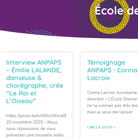
École d
Interview ANPAPS
Témoignage
– Émilie LALANDE,
ANPAPS : Corina
danseuse &
Lacroix
chorégraphe, crée
“Le Roi et
Corina Lacroix Assistante
direction « L’École Steiner
L’Oiseau”
ne la connais pas très bie
mais je veux me laisser
https://youtu.be/uARAvVKwa0I
20 novembre 2025 – Nous
LIRE LA SUITE »
nous réjouissons de vous
présenter une nouvelle vidéo,