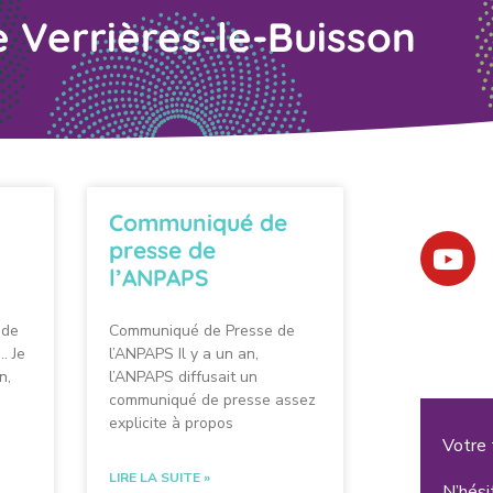
e Verrières-le-Buisson
Communiqué de
presse de
l’ANPAPS
 de
Communiqué de Presse de
… Je
l’ANPAPS Il y a un an,
n,
l’ANPAPS diffusait un
communiqué de presse assez
explicite à propos
Votre
LIRE LA SUITE »
N’hési