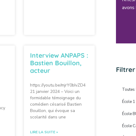
avons 
Interview ANPAPS :
Bastien Bouillon,
Filtre
acteur
https://youtu.be/mjrY0bIvZD4
Toutes 
21 janvier 2024 – Voici un
formidable témoignage du
École 1
comédien césarisé Bastien
ncy
Bouillon, qui évoque sa
École B
scolarité dans une
École C
LIRE LA SUITE »