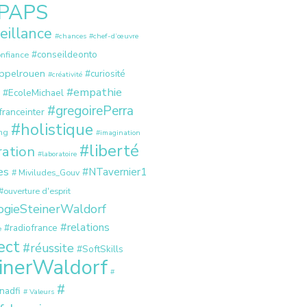
PAPS
eillance
#chances
#chef-d’œuvre
#conseildeonto
nfiance
ppelrouen
#curiosité
#créativité
#empathie
#EcoleMichael
#gregoirePerra
franceinter
#holistique
ng
#imagination
#liberté
ration
#laboratoire
es
#NTavernier1
# Miviludes_Gouv
#ouverture d'esprit
gieSteinerWaldorf
#relations
#radiofrance
e
ect
#réussite
#SoftSkills
inerWaldorf
#
#
nadfi
# Valeurs