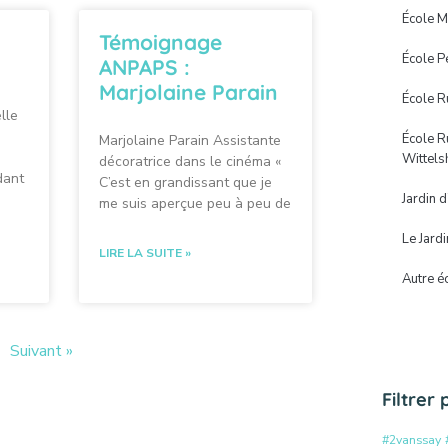
École M
Témoignage
École P
ANPAPS :
Marjolaine Parain
École R
lle
à
École R
Marjolaine Parain Assistante
Wittels
décoratrice dans le cinéma «
dant
C’est en grandissant que je
Jardin 
me suis aperçue peu à peu de
Le Jardi
LIRE LA SUITE »
Autre é
Suivant »
Filtrer
#2vanssay