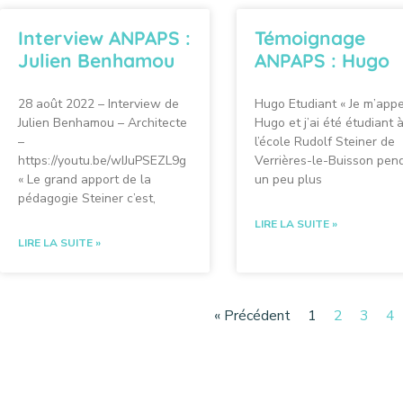
Interview ANPAPS :
Témoignage
Julien Benhamou
ANPAPS : Hugo
28 août 2022 – Interview de
Hugo Etudiant « Je m’appe
Julien Benhamou – Architecte
Hugo et j’ai été étudiant 
–
l’école Rudolf Steiner de
https://youtu.be/wIJuPSEZL9g
Verrières-le-Buisson pen
« Le grand apport de la
un peu plus
pédagogie Steiner c’est,
LIRE LA SUITE »
LIRE LA SUITE »
« Précédent
1
2
3
4