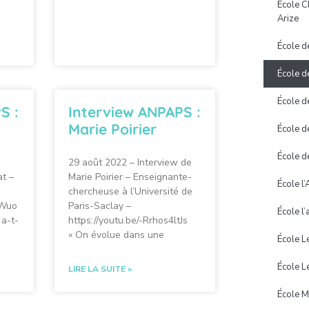
École C
Arize
École d
École d
École d
S :
Interview ANPAPS :
Marie Poirier
École d
École d
29 août 2022 – Interview de
at –
Marie Poirier – Enseignante-
École l
chercheuse à l’Université de
4Wuo
Paris-Saclay –
École l’
 a-t-
https://youtu.be/-Rrhos4ltJs
« On évolue dans une
École L
École L
LIRE LA SUITE »
École M