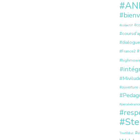
#AN
#bienv
#co
#collectif
#coursd'a
#dialogue
#
#France2
#highmowi
#intég
#Mivilud
#ouverture
#Pedago
#persévéranc
#resp
#Ste
#u
ToutEduc