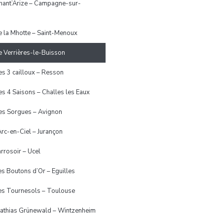
hant’Arize – Campagne-sur-
e la Mhotte – Saint-Menoux
e Verrières-le-Buisson
es 3 cailloux – Resson
es 4 Saisons – Challes les Eaux
es Sorgues – Avignon
’Arc-en-Ciel – Jurançon
arrosoir – Ucel
es Boutons d’Or – Eguilles
es Tournesols – Toulouse
athias Grünewald – Wintzenheim