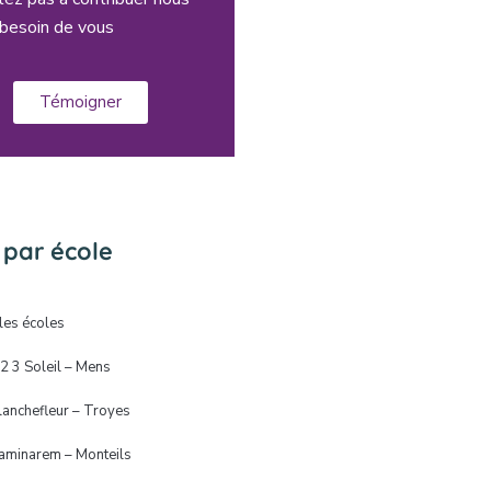
besoin de vous
Témoigner
r par école
les écoles
 2 3 Soleil – Mens
lanchefleur – Troyes
aminarem – Monteils