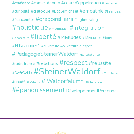
#coursd'appelrouen
#conseildeonto
#confiance
#créativité
#empathie
#dialogue
#curiosité
#EcoleMichael
#France2
#gregoirePerra
#franceinter
#highmowing
#holistique
#intégration
#imagination
#liberté
#Miviludes
# Miviludes_Gouv
#laboratoire
#NTavernier1
#ouverture
#ouverture d'esprit
#PedagogieSteinerWaldorf
#persévérance
#respect
#réussite
#relations
#radiofrance
#SteinerWaldorf
#SoftSkills
# ToutEduc
# Waldorfalumni
#unadfi
# Valeurs
#éducation
#épanouissement
DéveloppementPersonnel